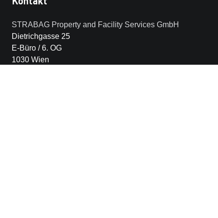
Kontakt
STRABAG Property and Facility Services GmbH
Dietrichgasse 25
E-Büro / 6. OG
1030 Wien
Österreich
Weitere Links
Allgemeine Geschäfts- und
Einkaufsbedingungen
Unsere Kundenportale
STRABAG SE