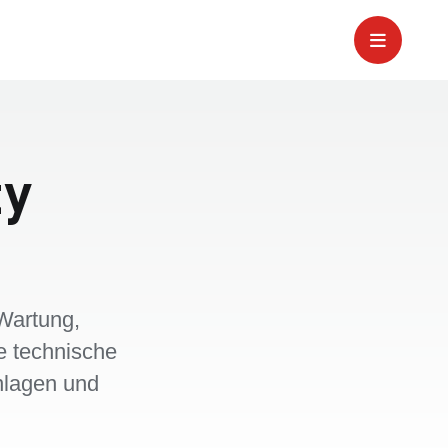
ty
Wartung,
e technische
nlagen und