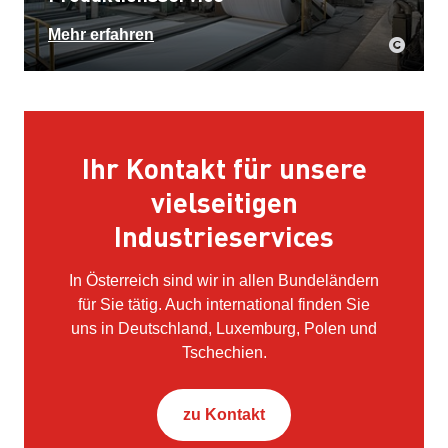
Mehr erfahren
Ihr Kontakt für unsere
vielseitigen
Industrieservices
In Österreich sind wir in allen Bundeländern
für Sie tätig. Auch international finden Sie
uns in Deutschland, Luxemburg, Polen und
Tschechien.
zu Kontakt