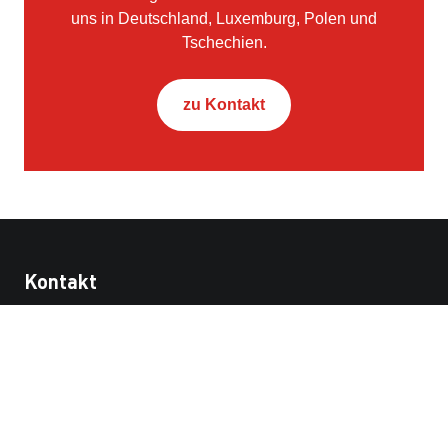
uns in Deutschland, Luxemburg, Polen und
Tschechien.
zu Kontakt
Kontakt
STRABAG Property and Facility Services GmbH
Dietrichgasse 25
E-Büro / 6. OG
1030 Wien
Österreich