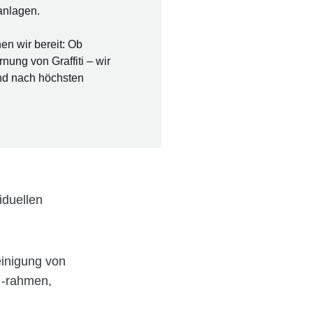
anlagen.
en wir bereit: Ob
nung von Graffiti – wir
 und nach höchsten
iduellen
einigung von
 -rahmen,