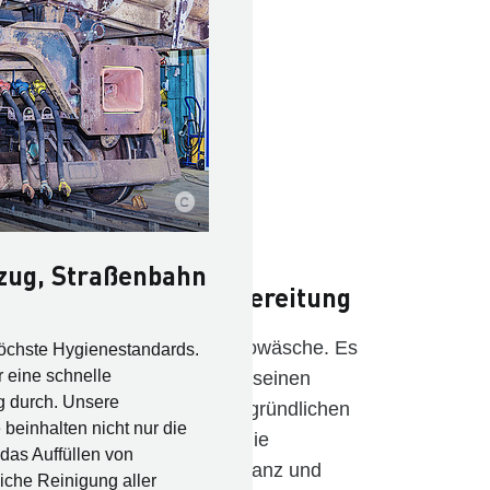
zug, Straßenbahn
ühl mit der Autoaufbereitung
ung ist mehr als nur eine Autowäsche. Es
höchste Hygienestandards.
r eine schnelle
eug optisch und hygienisch in seinen
g durch. Unsere
 zurückzuversetzen. Von der gründlichen
einhalten nicht nur die
rofessionellen Lackpflege – die
das Auffüllen von
für einen lang anhaltenden Glanz und
iche Reinigung aller