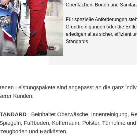
Werterhalt.
Oberflächen, Böden und Sanitär
Für spezielle Anforderungen steh
Grundreinigungen oder die Entfer
erledigen alles sicher, effizient
Standards
enen Leistungspakete sind angepasst an die ganz indiv
serer Kunden:
 STANDARD
- Beinhaltet Oberwäsche, Innenreinigung, R
Spiegeln, Fußboden, Kofferraum, Polster, Türholme und
rzeugboden und Radkästen.