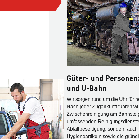
Güter- und Personen
Sauberes Fahrgef
und U-Bahn
Eine Automobilaufbereit
Wir sorgen rund um die Uhr für 
Nach jeder Zugankunft führen wi
ist die Kunst, ein Fahrz
Zwischenreinigung am Bahnstei
ursprünglichen Zustand
umfassenden Reinigungsdienste b
Innenreinigung bis zur p
Abfallbeseitigung, sondern auch 
Autoaufbereitung sorgt 
Hygieneartikeln sowie die gründl