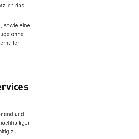
tzlich das
2, sowie eine
euge ohne
 erhalten
ervices
honend und
 nachhaltigen
ltig zu