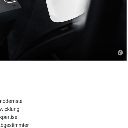
modernste
bwicklung
xpertise
 abgestimmter