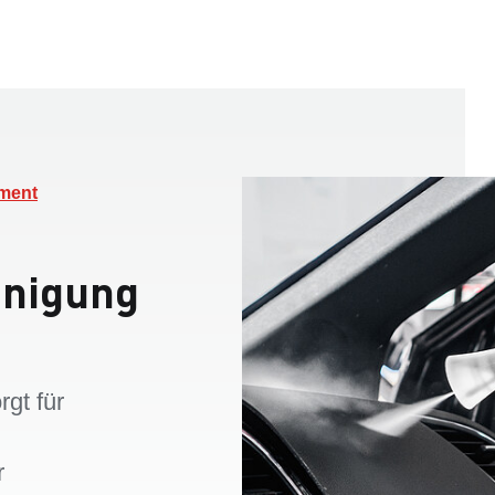
ement
inigung
rgt für
r