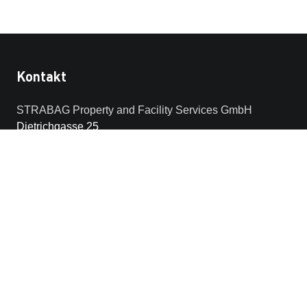
Kontakt
STRABAG Property and Facility Services GmbH
Dietrichgasse 25
E-Büro / 6. OG
1030 Wien
Österreich
Weitere Links
Allgemeine Geschäfts- und
Einkaufsbedingungen