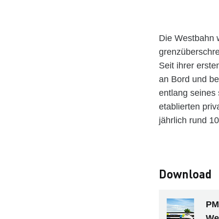
Die Westbahn w
grenzüberschre
Seit ihrer erst
an Bord und beg
entlang seines
etablierten pri
jährlich rund 1
Download
PM
We