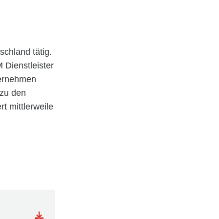
chland tätig.
 Dienstleister
nternehmen
 zu den
t mittlerweile