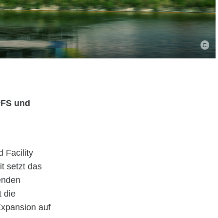
PFS und
Facility
t setzt das
enden
 die
Expansion auf