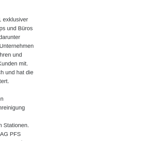
 exklusiver
ops und Büros
darunter
s Unternehmen
ahren und
Kunden mit.
h und hat die
ert.
en
nreinigung
 Stationen.
ABAG PFS