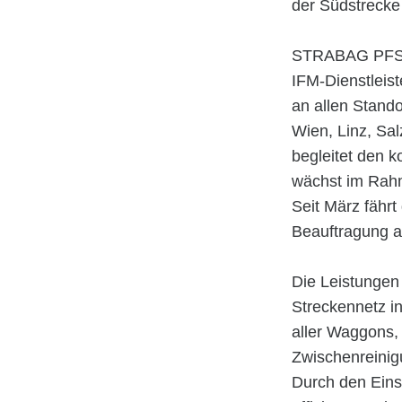
der Südstrecke
STRABAG PFS is
IFM-Dienstleis
an allen Stand
Wien, Linz, Sa
begleitet den k
wächst im Rahm
Seit März fährt
Beauftragung 
Die Leistungen
Streckennetz i
aller Waggons,
Zwischenreinig
Durch den Ein