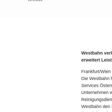
20.4.2026
Westbahn verl
erweitert Lei
Frankfurt/Wien
Die Westbahn h
Services Öster
Unternehmen we
Reinigungsdien
Westbahn den D