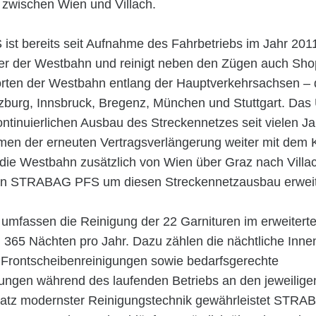
 zwischen Wien und Villach.
t bereits seit Aufnahme des Fahrbetriebs im Jahr 2011
ter der Westbahn und reinigt neben den Zügen auch Sh
orten der Westbahn entlang der Hauptverkehrsachsen – 
lzburg, Innsbruck, Bregenz, München und Stuttgart. Da
ontinuierlichen Ausbau des Streckennetzes seit vielen J
en der erneuten Vertragsverlängerung weiter mit dem 
 die Westbahn zusätzlich von Wien über Graz nach Villac
an STRABAG PFS um diesen Streckennetzausbau erweit
 umfassen die Reinigung der 22 Garnituren im erweitert
n 365 Nächten pro Jahr. Dazu zählen die nächtliche Inne
 Frontscheibenreinigungen sowie bedarfsgerechte
ungen während des laufenden Betriebs an den jeweiligen
satz modernster Reinigungstechnik gewährleistet STR