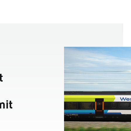
t
mit