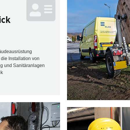
ick
bäudeausrüstung
die Installation von
ung und Sanitäranlagen
ik