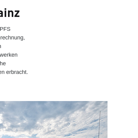
ainz
 PFS
erechnung,
n
ewerken
che
n erbracht.