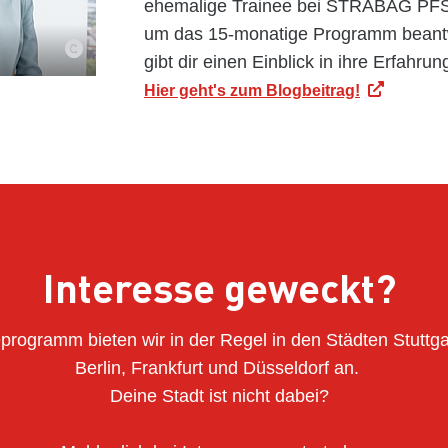
ehemalige Trainee bei STRABAG PFS
um das 15-monatige Programm beant
gibt dir einen Einblick in ihre Erfahrun
Hier geht's zum Blogbeitrag!
Interesse geweckt?
programm bieten wir in der Regel in den Städten Stuttg
Berlin, Frankfurt und Düsseldorf an.
Deine Stadt ist nicht dabei?