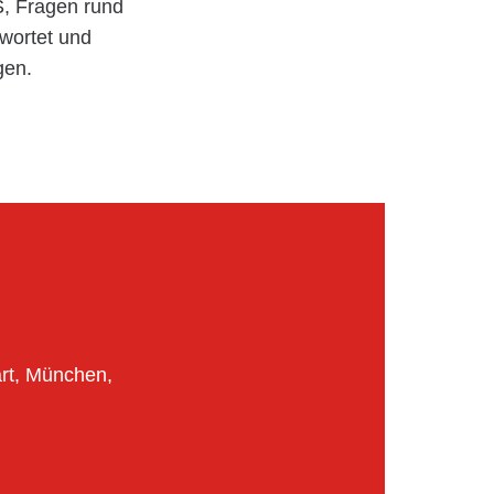
, Fragen rund
wortet und
gen.
art, München,