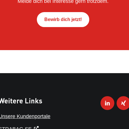
Melde dich bei Interesse gern trotzdem.
Bewirb dich jetzt!
Weitere Links
Unsere Kundenportale
STRABAG SE