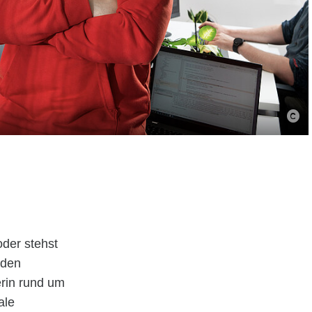
oder stehst
nden
erin rund um
ale