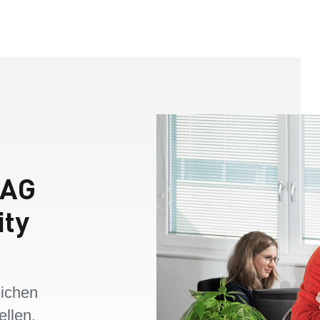
BAG
ity
eichen
ellen.