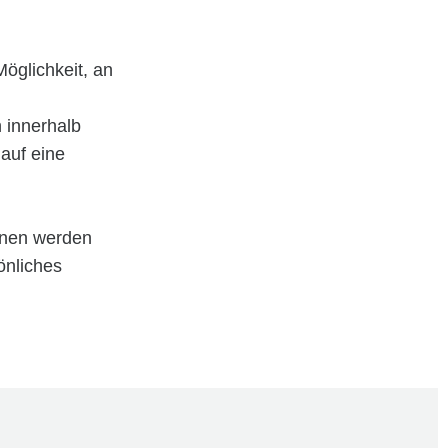
glichkeit, an
 innerhalb
auf eine
onen werden
önliches