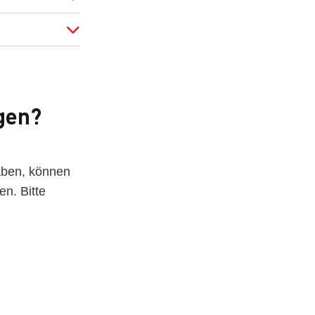
gen?
aben, können
n. Bitte