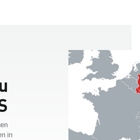
zu
S
ten
en in