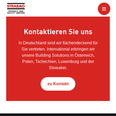
Kontaktieren Sie uns
In Deutschland sind wir flächendeckend für
Sie vertreten. International erbringen wir
unsere Building Solutions in Österreich,
Polen, Tschechien, Luxemburg und der
Slowakei.
zu Kontakt