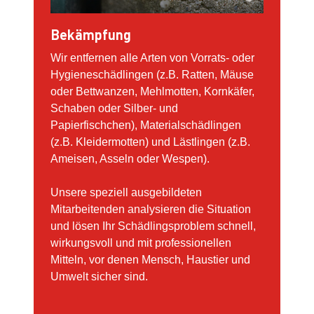
Bekämpfung
Wir entfernen alle Arten von Vorrats- oder
Hygieneschädlingen (z.B. Ratten, Mäuse
oder Bettwanzen, Mehlmotten, Kornkäfer,
Schaben oder Silber- und
Papierfischchen), Materialschädlingen
(z.B. Kleidermotten) und Lästlingen (z.B.
Ameisen, Asseln oder Wespen).
Unsere speziell ausgebildeten
Mitarbeitenden analysieren die Situation
und lösen Ihr Schädlingsproblem schnell,
wirkungsvoll und mit professionellen
Mitteln, vor denen Mensch, Haustier und
Umwelt sicher sind.