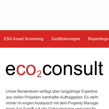
ESG Asset Screening
Zertifizierungen
Reportings
Unser Beraterteam verfügt über langjährige Expertise
aus vielen Projekten namhafter Auftraggeber. Es steht
immer im engen Aus­tausch mit dem Property Manage­
ment, hat Zugriff auf alle Gebäude­daten und leitet Er­