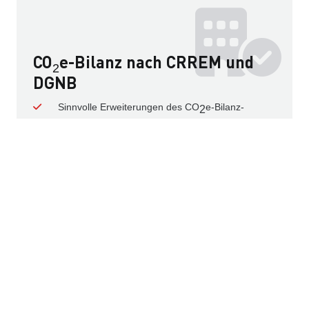
CO
e-Bilanz nach CRREM und
2
DGNB
Sinnvolle Erweiterungen des CO
e-Bilanz­
2
tools um kunden­spezifische Ergebnisse
Umfangreiche Ergebnis­dokumentation basier­
end auf:
1. DGNB CO
-Bilanz­ierungs­rechner
2
2. CRREM Risk Assessment Tool
eco
state
3. spezifische
Analysen
2
Ergebnisse dienen als Basis für anstehende
CAPEX-Planungen und fließen direkt in die
Be­wirt­schaftung ein