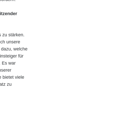
itzender
 zu stärken.
uch unsere
n dazu, welche
nsteiger für
. Es war
nserer
bietet viele
atz zu