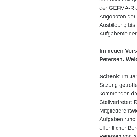
der GEFMA-Rich
Angeboten der D
Ausbildung bis
Aufgabenfelder
Im neuen Vors
Petersen. Wel
Schenk
: Im Ja
Sitzung getroffe
kommenden drei
Stellvertreter:
Mitgliederentw
Aufgaben rund 
öffentlicher Be
Petersen von A