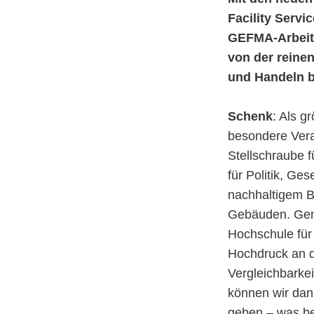
Facility Serv
GEFMA-Arbeits
von der reinen
und Handeln 
Schenk
: Als g
besondere Vera
Stellschraube f
für Politik, Ge
nachhaltigem B
Gebäuden. Geme
Hochschule für
Hochdruck an d
Vergleichbarke
können wir da
geben – was be