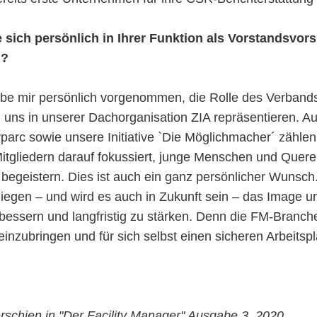
sich persönlich in Ihrer Funktion als Vorstandsvors
n?
abe mir persönlich vorgenommen, die Rolle des Verbands
 uns in unserer Dachorganisation ZIA repräsentieren. A
parc sowie unsere Initiative `Die Möglichmacher´ zähle
Mitgliedern darauf fokussiert, junge Menschen und Querei
 begeistern. Dies ist auch ein ganz persönlicher Wunsch
iegen – und wird es auch in Zukunft sein – das Image u
essern und langfristig zu stärken. Denn die FM-Branche 
einzubringen und für sich selbst einen sicheren Arbeitspl
rschien in "Der Facility Manager" Ausgabe 3, 2020.