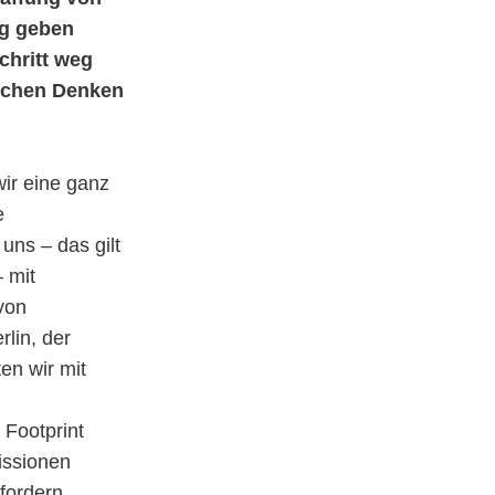
ng geben
chritt weg
ischen Denken
ir eine ganz
e
uns – das gilt
– mit
von
lin, der
en wir mit
Footprint
issionen
fordern.