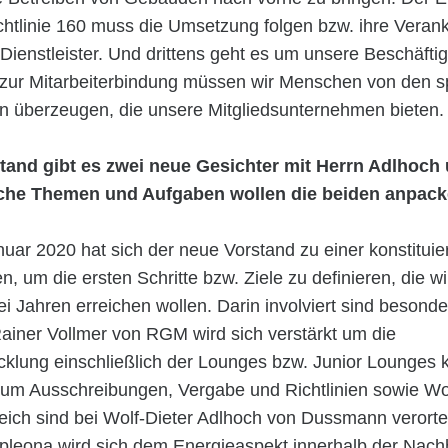
tlinie 160 muss die Umsetzung folgen bzw. ihre Verank
ienstleister. Und drittens geht es um unsere Beschäftig
 zur Mitarbeiterbindung müssen wir Menschen von den
n überzeugen, die unsere Mitgliedsunternehmen bieten.
tand gibt es zwei neue Gesichter mit Herrn Adlhoch
che Themen und Aufgaben wollen die beiden anpac
nuar 2020 hat sich der neue Vorstand zu einer konstitui
n, um die ersten Schritte bzw. Ziele zu definieren, die wi
 Jahren erreichen wollen. Darin involviert sind besond
 Rainer Vollmer von RGM wird sich verstärkt um die
icklung einschließlich der Lounges bzw. Junior Lounges
um Ausschreibungen, Vergabe und Richtlinien sowie W
reich sind bei Wolf-Dieter Adlhoch von Dussmann verort
pleona wird sich dem Energieaspekt innerhalb der Nachh