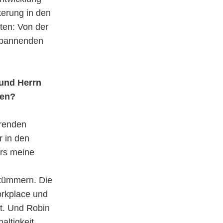
erung in den
ten: Von der
 spannenden
 und Herrn
ken?
erenden
r in den
ers meine
 kümmern. Die
orkplace und
et. Und Robin
altigkeit