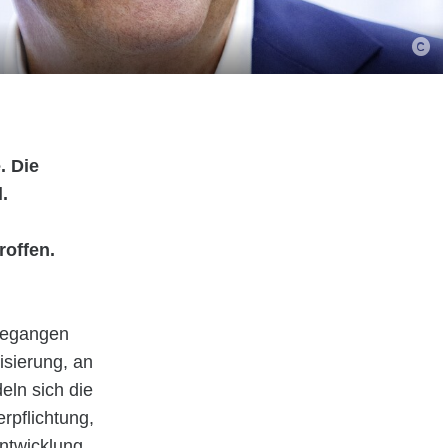
. Die
.
roffen.
ngegangen
isierung, an
eln sich die
rpflichtung,
ntwicklung