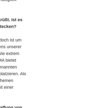
üßt. Ist es
stecken?
edoch ist um
ens unserer
Wie extrem
MA bietet
genannten
latzieren. Als
sthemen
t einer
affung von