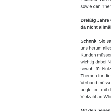
sowie den The
Dreißig Jahre 
da nicht allmä
Schenk
: Sie s
uns herum alle
Kunden müssen w
wichtig dabei N
sowohl für Nutz
Themen für die 
Verband müssen
begleiten: mit 
Vielzahl an Whi
Mit den neuen