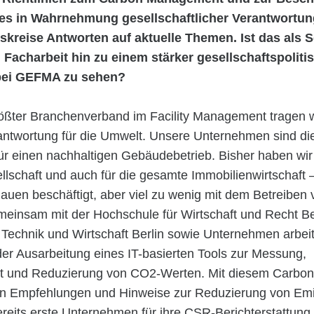
ices in Wahrnehmung gesellschaftlicher Verantwortu
kreise Antworten auf aktuelle Themen. Ist das als S
 Facharbeit hin zu einem stärker gesellschaftspolit
bei GEFMA zu sehen?
rößter Branchenverband im Facility Management tragen w
ntwortung für die Umwelt. Unsere Unternehmen sind di
ür einen nachhaltigen Gebäudebetrieb. Bisher haben wir 
sellschaft und auch für die gesamte Immobilienwirtschaft 
auen beschäftigt, aber viel zu wenig mit dem Betreiben 
insam mit der Hochschule für Wirtschaft und Recht Ber
 Technik und Wirtschaft Berlin sowie Unternehmen arbeit
er Ausarbeitung eines IT-basierten Tools zur Messung,
it und Reduzierung von CO2-Werten. Mit diesem Carbon 
nn Empfehlungen und Hinweise zur Reduzierung von Em
reits erste Unternehmen für ihre CSR-Berichterstattung 