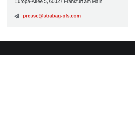
Europa-Allee 5, 60327 Frankfurt am Main
presse@strabag-pfs.com
Kontakt
STRABAG Property and Facility Services GmbH
Europa-Allee 50
60327 Frankfurt am Main
Deutschland
Weitere Links