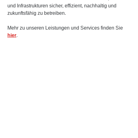
und Infrastrukturen sicher, effizient, nachhaltig und
zukunftsfähig zu betreiben.
Mehr zu unseren Leistungen und Services finden Sie
hier
.
Kontakt
STRABAG Property and Facility Services GmbH
Europa-Allee 50
60327 Frankfurt am Main
Deutschland