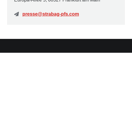
presse@strabag-pfs.com
Kontakt
STRABAG Property and Facility Services GmbH
Europa-Allee 50
60327 Frankfurt am Main
Deutschland
Weitere Links