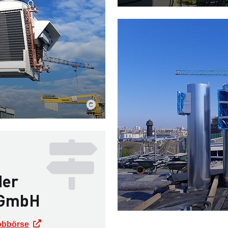
der
 GmbH
Jobbörse