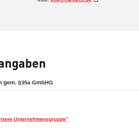
tangaben
en gem. §35a GmbHG
Unsere Unternehmensgruppe"