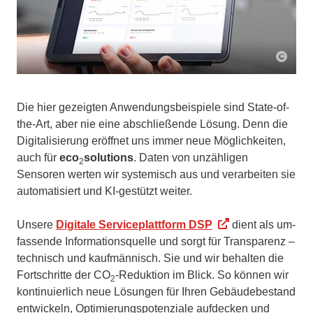
Die hier gezeigten Anwendungs­beispiele sind State-of-
the-Art, aber nie eine ab­schließende Lösung. Denn die
Digit­ali­sierung eröffnet uns immer neue Möglich­keiten,
auch für
eco
solutions
. Daten von unzähligen
2
Sensoren werten wir systemisch aus und ver­arbeiten sie
auto­matisiert und KI-gestützt weiter.
Unsere
Digitale Service­plattform DSP
dient als um­
fassende Informations­quelle und sorgt für Trans­parenz –
technisch und kauf­männisch. Sie und wir behalten die
Fort­schritte der CO
-Reduktion im Blick. So können wir
2
konti­nuierlich neue Lösungen für Ihren Gebäude­bestand
ent­wickeln, Optimierungs­potenziale auf­decken und