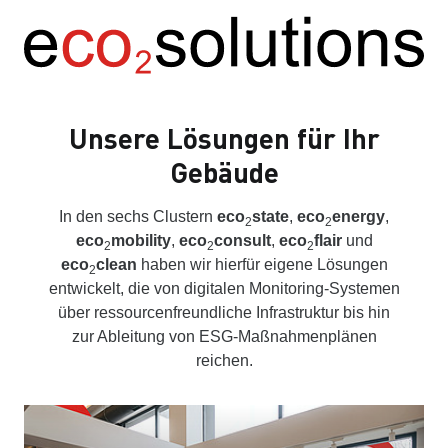
Unsere Lösungen für Ihr
Gebäude
In den sechs Clustern
eco
state
,
eco
energy
,
2
2
eco
mobility
,
eco
consult
,
eco
flair
und
2
2
2
eco
clean
haben wir hierfür eigene Lösungen
2
entwickelt, die von digitalen Monitoring-Systemen
über ressourcenfreundliche Infrastruktur bis hin
zur Ableitung von ESG-Maßnahmenplänen
reichen.