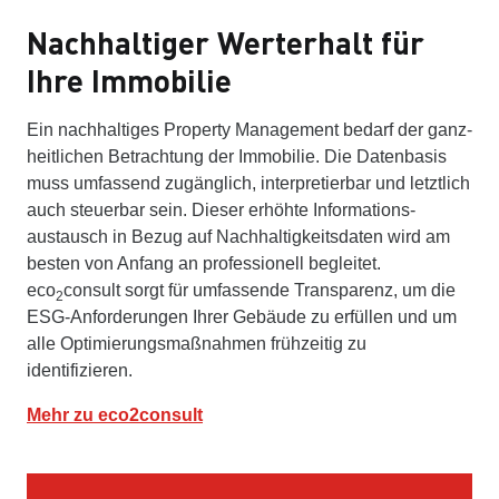
Nachhaltiger Werterhalt für
Ihre Immobilie
Ein nachhaltiges Property Management bedarf der ganz­
heitlichen Be­trachtung der Immobilie. Die Datenbasis
muss um­fassend zugänglich, inter­pretierbar und letztlich
auch steuer­bar sein. Dieser erhöhte In­for­ma­tions­
austausch in Bezug auf Nachhaltigkeits­daten wird am
besten von Anfang an professionell begleitet.
eco
consult sorgt für um­fassende Trans­parenz, um die
2
ESG-Anforder­ungen Ihrer Gebäude zu erfüllen und um
alle Opti­mierungs­maß­nahmen frühzeitig zu
identifizieren.
Mehr zu eco2consult